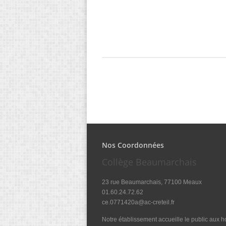
Nos Coordonnées
Collège Beaumarchais
23 rue Beaumarchais, 77100 Meaux
01.60.24.72.62
ce.0771420a@ac-creteil.fr
Notre établissement accueille le public aux ho