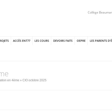
Collège Beaumarc
PROJETS
ACCÈS ENT77
LES COURS
DEVOIRS FAITS
OEPRE
LES PARENTS D'
ème
tation en 4ème
» CIO octobre 2025