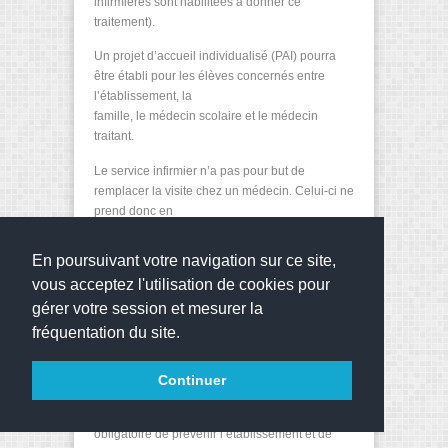
infirmières sont habilitées à donner ce
traitement).
Un projet d’accueil individualisé (PAI) pourra
être établi pour les élèves concernés entre
l’établissement, la
famille, le médecin scolaire et le médecin
traitant.
Le service infirmier n’a pas pour but de
remplacer la visite chez un médecin. Celui-ci ne
prend donc en
charge que les problèmes de santé survenus
dans l’enceinte de l’établissement.
En poursuivant votre navigation sur ce site,
vous acceptez l'utilisation de cookies pour
Les élèves doivent se présenter dans
l’établissement dans un état de santé lui
gérer votre session et mesurer la
permettant de suivre les
fréquentation du site.
cours.
Continuer
. Hygiène et Santé
En cas de maladie contagieuse, il est
obligatoire de prévenir l’établissement et de