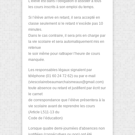
L’élève est dans l’obligation d’assister à tous
les cours inscrits à son emploi du temps.
Si l’élève arrive en retard, il sera accepté en
classe seulement si le retard n’excède pas 10
minutes.
Dans le cas contraire, il sera pris en charge par
la vie scolaire et sera automatiquement mis en
retenue
le soir même pour rattraper l’heure de cours
manquée.
Les responsables légaux signalent par
téléphone (01 60 24 72 62) ou par e-mail
(viescolairebeaumarchaismeaux@gmail.com)
toute absence ou retard et justifient par écrit sur
le carnet
de correspondance que l’élève présentera à la
vie scolaire avant de reprendre les cours
(Article L511-13 du
Code de l’éducation)
Lorsque quatre demi-journées d'absences non
justifiées (consécutives ou non) ont été