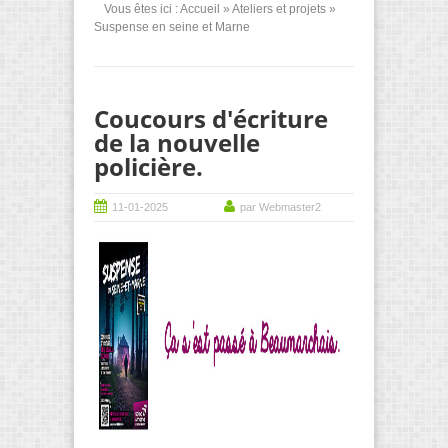
Vous êtes ici :
Accueil
»
Ateliers et projets
»
Suspense en seine et Marne
Coucours d'écriture
de la nouvelle
policière.
11-01-2025
par Webmaster2