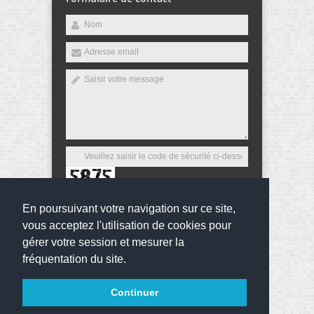
En poursuivant votre navigation sur ce site,
Envoyer
vous acceptez l'utilisation de cookies pour
gérer votre session et mesurer la
fréquentation du site.
Copyright 2013
Collège Beaumarchais
Tous droits
Continuer
réservés
websco