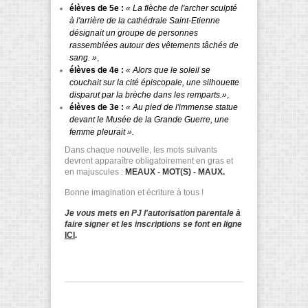
élèves de 5e :
« La flèche de l'archer sculpté
à l'arrière de la cathédrale Saint-Etienne
désignait un groupe de personnes
rassemblées autour des vêtements tâchés de
sang. »
,
élèves de 4e :
« Alors que le soleil se
couchait sur la cité épiscopale, une silhouette
disparut par la brèche dans les remparts.»
,
élèves de 3e :
« Au pied de l'immense statue
devant le Musée de la Grande Guerre
, une
femme pleurait ».
Dans chaque nouvelle, les mots suivants
devront apparaître obligatoirement en gras et
en majuscules :
MEAUX - MOT(S) - MAUX.
Bonne imagination et écriture à tous !
Je vous mets en PJ l'autorisation parentale à
faire signer et les inscriptions se font en ligne
ICI
.