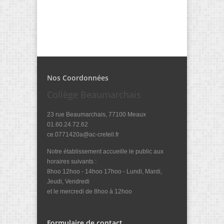
Nos Coordonnées
Collège Beaumarchais
23 rue Beaumarchais, 77100 Meaux
01.60.24.72.62
ce.0771420a@ac-creteil.fr
Notre établissement accueille le public aux
horaires suivants :
8hoo 12hoo - 14hoo 17hoo - Lundi, Mardi,
Jeudi, Vendredi
et le mercredi de 8hoo à 12hoo
Formulaire de contact