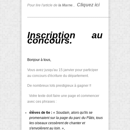
Cliquez ici
Pour lire l'article de
la Marne
...
_________________________________________
Inscription au
concours.
Bonjour à tous,
Vous avez jusqu'au 15 janvier pour participer
au concours d'écriture du département.
De nombreux lots prestigieux à gagner !!
Votre texte doit faire une page et commencer
avec ces phrases :
élèves de 6e :
« Soudain, alors qu'ils se
promenaient sur la page du parc du Pâtis, tous
les oiseaux cessèrent de chanter et
s'envolèrent au loin. »
,