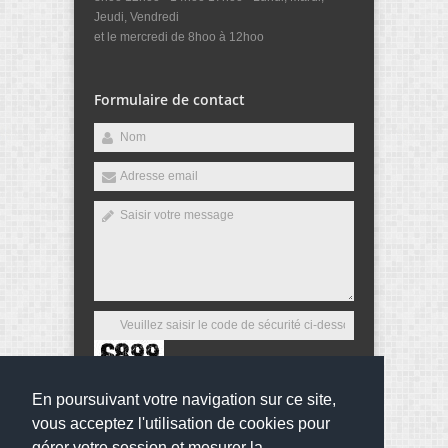
Jeudi, Vendredi
et le mercredi de 8hoo à 12hoo
Formulaire de contact
En poursuivant votre navigation sur ce site,
Envoyer
vous acceptez l'utilisation de cookies pour
gérer votre session et mesurer la