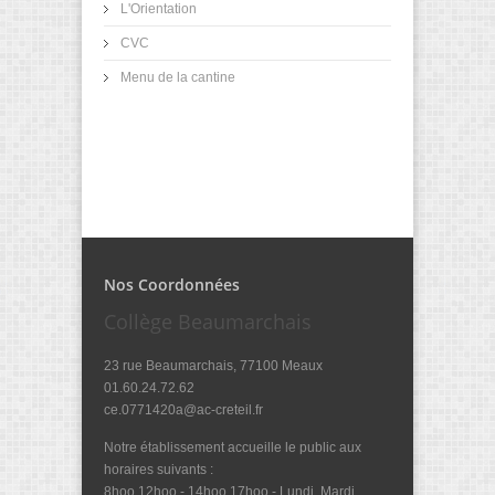
L'Orientation
CVC
Menu de la cantine
Nos Coordonnées
Collège Beaumarchais
23 rue Beaumarchais, 77100 Meaux
01.60.24.72.62
ce.0771420a@ac-creteil.fr
Notre établissement accueille le public aux
horaires suivants :
8hoo 12hoo - 14hoo 17hoo - Lundi, Mardi,