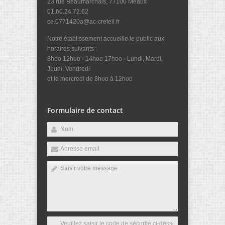
23 rue Beaumarchais, 77100 Meaux
01.60.24.72.62
ce.0771420a@ac-creteil.fr
Notre établissement accueille le public aux
horaires suivants :
8hoo 12hoo - 14hoo 17hoo - Lundi, Mardi,
Jeudi, Vendredi
et le mercredi de 8hoo à 12hoo
Formulaire de contact