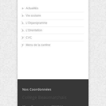
Actualités
Vie scolaire
L'Organigramme
L'Orientation
CVC
Menu de la cantine
Nos Coordonnées
Collège Beaumarchais