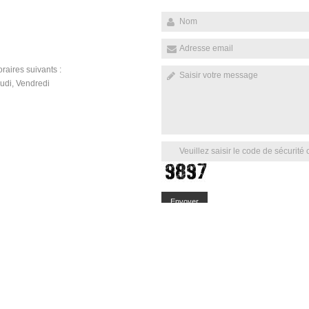
raires suivants :
udi, Vendredi
Envoyer