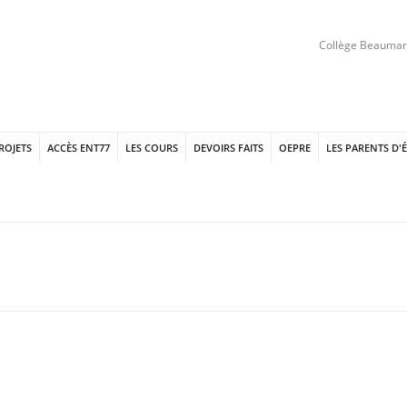
Collège Beaumarc
PROJETS
ACCÈS ENT77
LES COURS
DEVOIRS FAITS
OEPRE
LES PARENTS D'