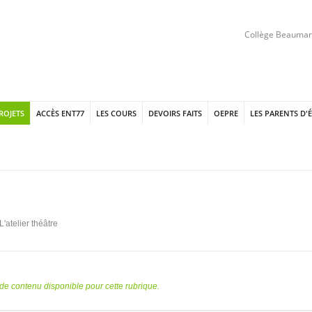
Collège Beaumarc
PROJETS
ACCÈS ENT77
LES COURS
DEVOIRS FAITS
OEPRE
LES PARENTS D'
L'atelier théâtre
s de contenu disponible pour cette rubrique.