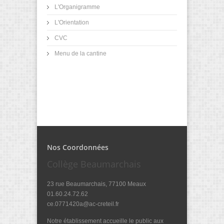
L'Organigramme
L'Orientation
CVC
Menu de la cantine
Nos Coordonnées
Collège Beaumarchais
23 rue Beaumarchais, 77100 Meaux
01.60.24.72.62
ce.0771420a@ac-creteil.fr
Notre établissement accueille le public aux