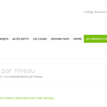
Collège Beaumarc
PROJETS
ACCÈS ENT77
LES COURS
DEVOIRS FAITS
OEPRE
LES PARENTS D'
 par niveau
s
» Les représentants par niveau
s de contenu disponible pour cette rubrique.