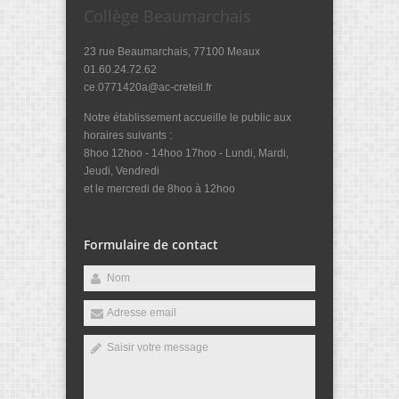
Collège Beaumarchais
23 rue Beaumarchais, 77100 Meaux
01.60.24.72.62
ce.0771420a@ac-creteil.fr
Notre établissement accueille le public aux
horaires suivants :
8hoo 12hoo - 14hoo 17hoo - Lundi, Mardi,
Jeudi, Vendredi
et le mercredi de 8hoo à 12hoo
Formulaire de contact