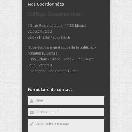
Nos Coordonnées
Collège Beaumarchais
23 rue Beaumarchais, 77100 Meaux
01.60.24.72.62
ce.0771420a@ac-creteil.fr
Notre établissement accueille le public aux
horaires suivants :
8hoo 12hoo - 14hoo 17hoo - Lundi, Mardi,
Jeudi, Vendredi
et le mercredi de 8hoo à 12hoo
Formulaire de contact