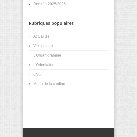
Rentrée 2025/2026
Rubriques populaires
Actualités
Vie scolaire
L'Organigramme
L'Orientation
CVC
Menu de la cantine